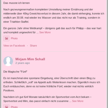
Das musste ich lernen
Nach gezwungenermaßen kompletten Umstellung meiner Ernährung und der
mittlerweile über 40kg Gewichtsverlust in diesem Jahr, die damit einherging, konnte ich
endlich am 30.08. mal wieder ins Wasser und das nicht nur als Training, sondern in
einer Triathlon-Staffel.
Ein ganzes Jahr ohne Wettkampf – übrigens galt das auch für Philipp – das war hart
und komplett ungewohnt für
...
See More
Photo
View on Facebook
·
Share
Mirjam Mim Schall
2 years ago
Die Magische "Fünf"
Es ist manchmal eine spontane Eingebung, eine Überschrift über einen Blog zu
erfinden. Schließlich „soll“ sie Appetit aufs Weiterlesen machen. Eigentlich muss ich
Euch enttäuschen, denn es ist keine fröhliche Fünf, wieder mal nichts wirklich
Positives.
Nachdem ich gut fünf Monate tatsächlich ein Sportverbot vom Arzt bekam –
Sportverbot und Mim, das passt einfach nicht zusamme
...
See More
Photo