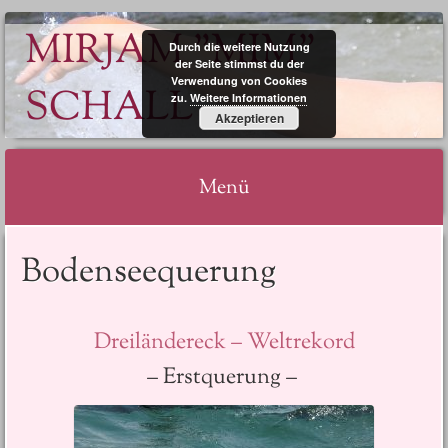
MIRJAM "MIM"
Durch die weitere Nutzung
der Seite stimmst du der
Verwendung von Cookies
SCHALL
zu.
Weitere Informationen
Akzeptieren
Menü
Springe
Bodenseequerung
zum
Inhalt
Dreiländereck – Weltrekord
– Erstquerung –