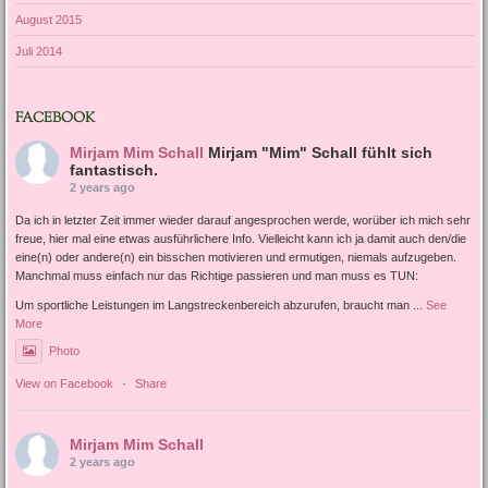
August 2015
Juli 2014
FACEBOOK
Mirjam Mim Schall
Mirjam "Mim" Schall fühlt sich
fantastisch.
2 years ago
Da ich in letzter Zeit immer wieder darauf angesprochen werde, worüber ich mich sehr
freue, hier mal eine etwas ausführlichere Info. Vielleicht kann ich ja damit auch den/die
eine(n) oder andere(n) ein bisschen motivieren und ermutigen, niemals aufzugeben.
Manchmal muss einfach nur das Richtige passieren und man muss es TUN:
Um sportliche Leistungen im Langstreckenbereich abzurufen, braucht man
...
See
More
Photo
View on Facebook
·
Share
Mirjam Mim Schall
2 years ago