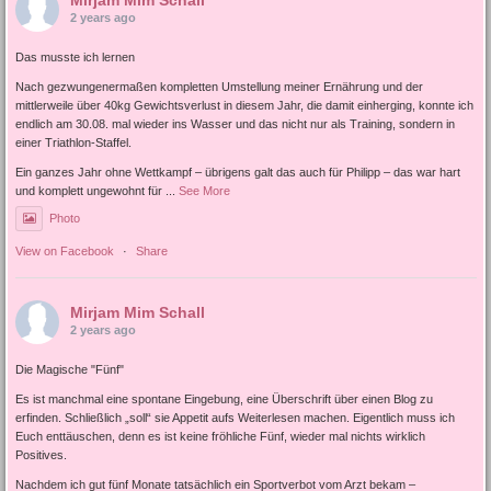
Mirjam Mim Schall
2 years ago
Das musste ich lernen
Nach gezwungenermaßen kompletten Umstellung meiner Ernährung und der
mittlerweile über 40kg Gewichtsverlust in diesem Jahr, die damit einherging, konnte ich
endlich am 30.08. mal wieder ins Wasser und das nicht nur als Training, sondern in
einer Triathlon-Staffel.
Ein ganzes Jahr ohne Wettkampf – übrigens galt das auch für Philipp – das war hart
und komplett ungewohnt für
...
See More
Photo
View on Facebook
·
Share
Mirjam Mim Schall
2 years ago
Die Magische "Fünf"
Es ist manchmal eine spontane Eingebung, eine Überschrift über einen Blog zu
erfinden. Schließlich „soll“ sie Appetit aufs Weiterlesen machen. Eigentlich muss ich
Euch enttäuschen, denn es ist keine fröhliche Fünf, wieder mal nichts wirklich
Positives.
Nachdem ich gut fünf Monate tatsächlich ein Sportverbot vom Arzt bekam –