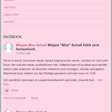
Juni 2016
August 2015
Juli 2014
FACEBOOK
Mirjam Mim Schall
Mirjam "Mim" Schall fühlt sich
fantastisch.
2 years ago
Da ich in letzter Zeit immer wieder darauf angesprochen werde, worüber ich mich sehr
freue, hier mal eine etwas ausführlichere Info. Vielleicht kann ich ja damit auch den/die
eine(n) oder andere(n) ein bisschen motivieren und ermutigen, niemals aufzugeben.
Manchmal muss einfach nur das Richtige passieren und man muss es TUN:
Um sportliche Leistungen im Langstreckenbereich abzurufen, braucht man
...
See
More
Photo
View on Facebook
·
Share