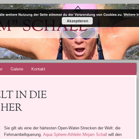
die weitere Nutzung der Seite stimmst du der Verwendung von Cookies zu.
Weitere I
IM" SCHALL
Akzeptieren
er
Galerie
Kontakt
T IN DIE
CHER
Sie gilt als eine der härtesten Open-Water-Strecken der Welt: die
Fehmarnbeltquerung.
Aqua Sphere-Athletin Mirjam Schall
will den