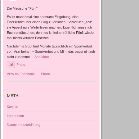
Die Magische "Fünf"
Es ist manchmal eine spontane Eingebung, eine
Überschrift über einen Blog zu erfinden. Schließlich „soll“
sie Appetit aufs Weiterlesen machen. Eigentlich muss ich
Euch enttäuschen, denn es ist keine fröhliche Fünf, wieder
mal nichts wirklich Positives.
Nachdem ich gut fünf Monate tatsächlich ein Sportverbot
vom Arzt bekam – Sportverbot und Mim, das passt einfach
nicht zusamme
...
See More
Photo
View on Facebook
·
Share
META
Kontakt
Impressum
Datenschutzerklärung