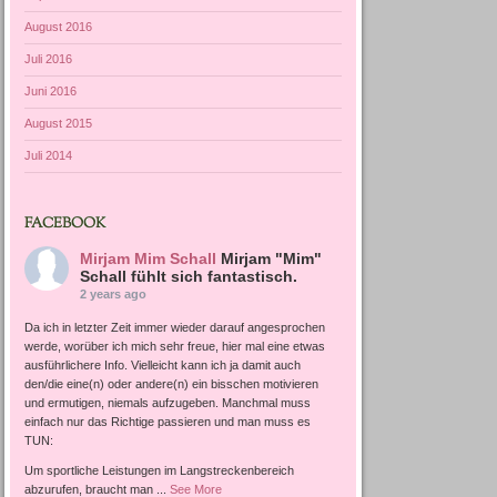
August 2016
Juli 2016
Juni 2016
August 2015
Juli 2014
FACEBOOK
Mirjam Mim Schall
Mirjam "Mim"
Schall fühlt sich fantastisch.
2 years ago
Da ich in letzter Zeit immer wieder darauf angesprochen
werde, worüber ich mich sehr freue, hier mal eine etwas
ausführlichere Info. Vielleicht kann ich ja damit auch
den/die eine(n) oder andere(n) ein bisschen motivieren
und ermutigen, niemals aufzugeben. Manchmal muss
einfach nur das Richtige passieren und man muss es
TUN:
Um sportliche Leistungen im Langstreckenbereich
abzurufen, braucht man
...
See More