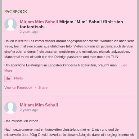
FACEBOOK
Mirjam Mim Schall
Mirjam "Mim" Schall fühlt sich
fantastisch.
2 years ago
Da ich in letzter Zeit immer wieder darauf angesprochen werde, worüber ich mich sehr
freue, hier mal eine etwas ausführlichere Info. Vielleicht kann ich ja damit auch den/die
eine(n) oder andere(n) ein bisschen motivieren und ermutigen, niemals aufzugeben.
Manchmal muss einfach nur das Richtige passieren und man muss es TUN:
Um sportliche Leistungen im Langstreckenbereich abzurufen, braucht man
...
See
More
Photo
View on Facebook
·
Share
Mirjam Mim Schall
2 years ago
Das musste ich lernen
Nach gezwungenermaßen kompletten Umstellung meiner Ernährung und der
mittlerweile über 40kg Gewichtsverlust in diesem Jahr, die damit einherging, konnte ich