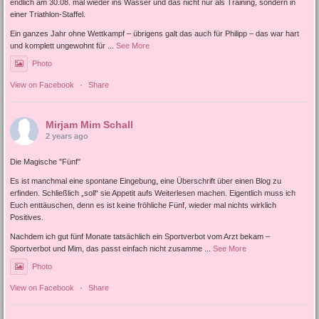
endlich am 30.08. mal wieder ins Wasser und das nicht nur als Training, sondern in
einer Triathlon-Staffel.
Ein ganzes Jahr ohne Wettkampf – übrigens galt das auch für Philipp – das war hart
und komplett ungewohnt für
...
See More
Photo
View on Facebook
·
Share
Mirjam Mim Schall
2 years ago
Die Magische "Fünf"
Es ist manchmal eine spontane Eingebung, eine Überschrift über einen Blog zu
erfinden. Schließlich „soll“ sie Appetit aufs Weiterlesen machen. Eigentlich muss ich
Euch enttäuschen, denn es ist keine fröhliche Fünf, wieder mal nichts wirklich
Positives.
Nachdem ich gut fünf Monate tatsächlich ein Sportverbot vom Arzt bekam –
Sportverbot und Mim, das passt einfach nicht zusamme
...
See More
Photo
View on Facebook
·
Share