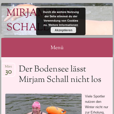
MIRJAM "MIM"
Durch die weitere Nutzung
der Seite stimmst du der
Verwendung von Cookies
SCHALL
zu.
Weitere Informationen
Akzeptieren
Menü
Springe
Der Bodensee lässt
März
zum
30
Inhalt
Mirjam Schall nicht los
Viele Sportler
nutzen den
Winter nicht nur
zur Erholung,